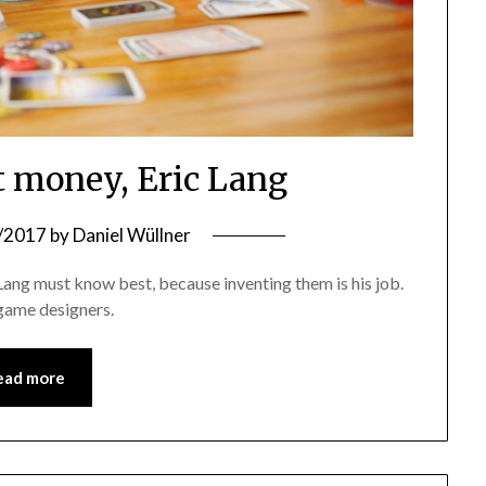
ut money, Eric Lang
/2017
by
Daniel Wüllner
 Lang must know best, because inventing them is his job.
 game designers.
ead more