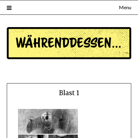
Menu
waehrenddessen.de
Blast 1