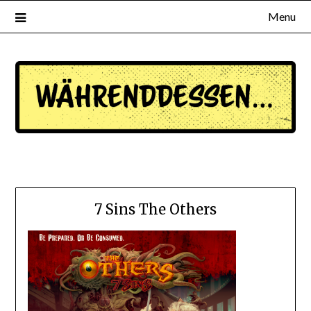
Menu
waehrenddessen.de
7 Sins The Others