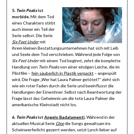
5.
Twin Peaks
ist
morbide.
Mit dem Tod
eines Charakters stirbt
auch immer ein Teil der
Serie selbst. Die Serie
Six Feet Under
mit
ihrem kleinen Bestattungsunternehmen hat sich mit Leib
und Seele dem Tod verschrieben. Während jede Folge von
Six Feet Under
mit einem Tod beginnt, zehrt die komplette
Handlung von
Twin Peaks
von einer einzigen Leiche, die im
Pilotfilm –
fein säuberlich in Plastik verpackt
– angespült
wird. Die Frage „Wer hat Laura Palmer getötet?“ zieht sich
wie ein roter Faden durch die Serie und beeinflusst die
Handlungen der Einwohner. Selbst nach Beantwortung der
Frage lässt das Geheimnis um die tote Laura Palmer die
amerikanische Kleinstadt nicht los.
6.
Twin Peaks
ist
Angelo Badalamenti
.
Während in der
aktuellen Musical Serie
Glee
die Songs gewaltsam ins
Scheinwerferlicht gezerrt werden, setzt Lynch lieber auf