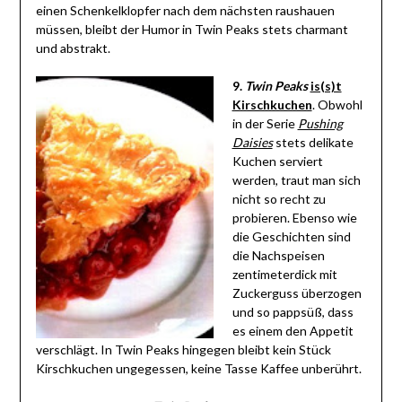
einen Schenkelklopfer nach dem nächsten raushauen
müssen, bleibt der Humor in Twin Peaks stets charmant
und abstrakt.
9.
Twin Peaks
is(s)t
Kirschkuchen
. Obwohl
in der Serie
Pushing
Daisies
stets delikate
Kuchen serviert
werden, traut man sich
nicht so recht zu
probieren. Ebenso wie
die Geschichten sind
die Nachspeisen
zentimeterdick mit
Zuckerguss überzogen
und so pappsüß, dass
es einem den Appetit
verschlägt. In Twin Peaks hingegen bleibt kein Stück
Kirschkuchen ungegessen, keine Tasse Kaffee unberührt.