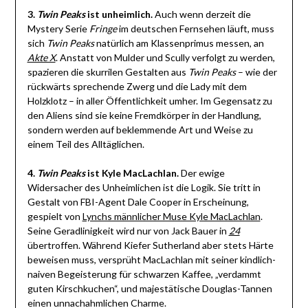
3.
Twin Peaks
ist unheimlich.
Auch wenn derzeit die
Mystery Serie
Fringe
im deutschen Fernsehen läuft, muss
sich
Twin Peaks
natürlich am Klassenprimus messen, an
Akte X
. Anstatt von Mulder und Scully verfolgt zu werden,
spazieren die skurrilen Gestalten aus
Twin Peaks
– wie der
rückwärts sprechende Zwerg und die Lady mit dem
Holzklotz – in aller Öffentlichkeit umher. Im Gegensatz zu
den Aliens sind sie keine Fremdkörper in der Handlung,
sondern werden auf beklemmende Art und Weise zu
einem Teil des Alltäglichen.
4.
Twin Peaks
ist Kyle MacLachlan.
Der ewige
Widersacher des Unheimlichen ist die Logik. Sie tritt in
Gestalt von FBI-Agent Dale Cooper in Erscheinung,
gespielt von
Lynchs männlicher Muse Kyle MacLachlan
.
Seine Geradlinigkeit wird nur von Jack Bauer in
24
übertroffen. Während Kiefer Sutherland aber stets Härte
beweisen muss, versprüht MacLachlan mit seiner kindlich-
naiven Begeisterung für schwarzen Kaffee, „verdammt
guten Kirschkuchen“, und majestätische Douglas-Tannen
einen unnachahmlichen Charme.