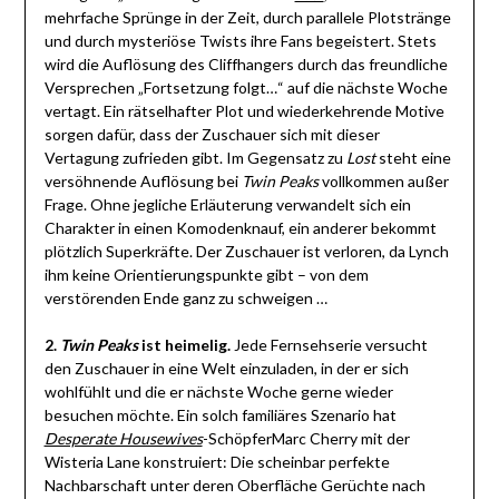
mehrfache Sprünge in der Zeit, durch parallele Plotstränge
und durch mysteriöse Twists ihre Fans begeistert. Stets
wird die Auflösung des Cliffhangers durch das freundliche
Versprechen „Fortsetzung folgt…“ auf die nächste Woche
vertagt. Ein rätselhafter Plot und wiederkehrende Motive
sorgen dafür, dass der Zuschauer sich mit dieser
Vertagung zufrieden gibt. Im Gegensatz zu
Lost
steht eine
versöhnende Auflösung bei
Twin Peaks
vollkommen außer
Frage. Ohne jegliche Erläuterung verwandelt sich ein
Charakter in einen Komodenknauf, ein anderer bekommt
plötzlich Superkräfte. Der Zuschauer ist verloren, da Lynch
ihm keine Orientierungspunkte gibt – von dem
verstörenden Ende ganz zu schweigen …
2.
Twin Peaks
ist heimelig.
Jede Fernsehserie versucht
den Zuschauer in eine Welt einzuladen, in der er sich
wohlfühlt und die er nächste Woche gerne wieder
besuchen möchte. Ein solch familiäres Szenario hat
Desperate Housewives
-SchöpferMarc Cherry mit der
Wisteria Lane konstruiert: Die scheinbar perfekte
Nachbarschaft unter deren Oberfläche Gerüchte nach