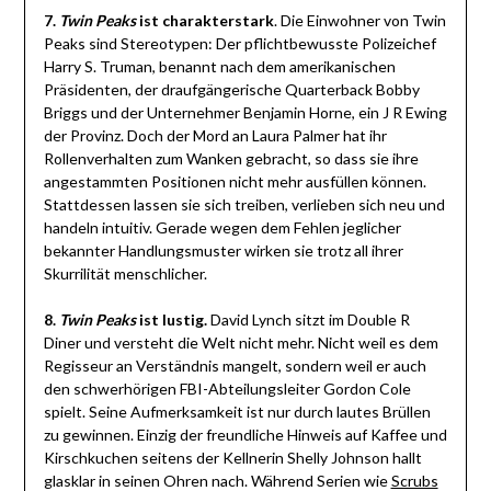
7.
Twin Peaks
ist charakterstark
. Die Einwohner von Twin
Peaks sind Stereotypen: Der pflichtbewusste Polizeichef
Harry S. Truman, benannt nach dem amerikanischen
Präsidenten, der draufgängerische Quarterback Bobby
Briggs und der Unternehmer Benjamin Horne, ein J R Ewing
der Provinz. Doch der Mord an Laura Palmer hat ihr
Rollenverhalten zum Wanken gebracht, so dass sie ihre
angestammten Positionen nicht mehr ausfüllen können.
Stattdessen lassen sie sich treiben, verlieben sich neu und
handeln intuitiv. Gerade wegen dem Fehlen jeglicher
bekannter Handlungsmuster wirken sie trotz all ihrer
Skurrilität menschlicher.
8.
Twin Peaks
ist lustig.
David Lynch sitzt im Double R
Diner und versteht die Welt nicht mehr. Nicht weil es dem
Regisseur an Verständnis mangelt, sondern weil er auch
den schwerhörigen FBI-Abteilungsleiter Gordon Cole
spielt. Seine Aufmerksamkeit ist nur durch lautes Brüllen
zu gewinnen. Einzig der freundliche Hinweis auf Kaffee und
Kirschkuchen seitens der Kellnerin Shelly Johnson hallt
glasklar in seinen Ohren nach. Während Serien wie
Scrubs