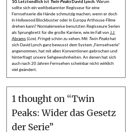
10. Letztendlich ist
Twin Peaks
David Lynch
. Warum
sollte sich ein weltbekannter Regisseur für eine
Fernsehserie die Hände schmutzig machen, wenn er doch
in Hollywood Blockbuster oder in Europa Arthouse-Filme
drehen kann? Normalerweise benutzten Regisseure Serien
als Sprungbrett für die große Karriere, wie im Fall von
J.J.
Abrams
(
Lost
,
Fringe
) schön zu sehen. Mit
Twin Peaks
hat
sich David Lynch ganz bewusst dem System „Fernsehserie“
angenommen, hat mit allen Konventionen gebrochen und
hinterfragt unsere Sehgewohnheiten. An denen hat sich
auch nach 20 Jahren Fernsehen scheinbar nicht wirklich
viel geändert.
1 thought on “
Twin
Peaks: Wider das Gesetz
der Serie
”