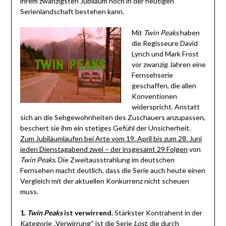
ihrem zwanzigsten Jubiläum noch in der heutigen
Serienlandschaft bestehen kann.
Mit
Twin Peaks
haben
die Regisseure David
Lynch und Mark Frost
vor zwanzig Jahren eine
Fernsehserie
geschaffen, die allen
Konventionen
widerspricht. Anstatt
sich an die Sehgewohnheiten des Zuschauers anzupassen,
beschert sie ihm ein stetiges Gefühl der Unsicherheit.
Zum
Jubiläumlaufen bei Arte vom 19. April bis zum 28. Juni
jeden Dienstagabend zwei – der insgesamt 29 Folgen
von
Twin Peaks
. Die Zweitausstrahlung im deutschen
Fernsehen macht deutlich, dass die Serie auch heute einen
Vergleich mit der aktuellen Konkurrenz nicht scheuen
muss.
1.
Twin Peaks
ist verwirrend.
Stärkster Kontrahent in der
Kategorie „Verwirrung“ ist die Serie
Lost
, die durch