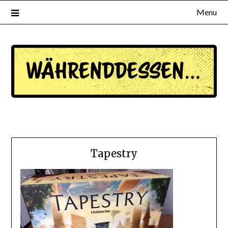
Menu
waehrenddessen.de
Tapestry