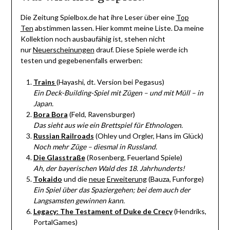
Die Zeitung Spielbox.de hat ihre Leser über eine
Top
Ten
abstimmen lassen. Hier kommt meine Liste. Da meine
Kollektion noch ausbaufähig ist, stehen nicht
nur
Neuerscheinungen
drauf. Diese Spiele werde ich
testen und gegebenenfalls erwerben:
Trains
(Hayashi, dt. Version bei Pegasus)
Ein Deck-Building-Spiel mit Zügen – und mit Müll – in
Japan.
Bora Bora
(Feld, Ravensburger)
Das sieht aus wie ein Brettspiel für Ethnologen.
Russian Railroads
(Ohley und Orgler, Hans im Glück)
Noch mehr Züge – diesmal in Russland.
Die Glasstraße
(Rosenberg, Feuerland Spiele)
Ah, der bayerischen Wald des 18. Jahrhunderts!
Tokaido
und die
neue
Erweiterung
(Bauza, Funforge)
Ein Spiel über das Spaziergehen; bei dem auch der
Langsamsten gewinnen kann.
Legacy: The Testament of Duke de Crecy
(Hendriks,
PortalGames)