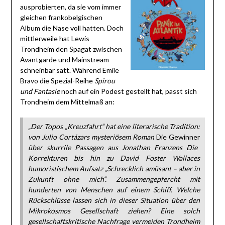
ausprobierten, da sie vom immer
gleichen frankobelgischen
Album die Nase voll hatten. Doch
mittlerweile hat Lewis
Trondheim den Spagat zwischen
Avantgarde und Mainstream
schneinbar satt. Während Emile
Bravo die Spezial-Reihe
Spirou
und Fantasie
noch auf ein Podest gestellt hat, passt sich
Trondheim dem Mittelmaß an:
„Der Topos „Kreuzfahrt“ hat eine literarische Tradition:
von Julio Cortázars mysteriösem Roman
Die Gewinner
über skurrile Passagen aus Jonathan Franzens Die
Korrekturen bis hin zu David Foster Wallaces
humoristischem Aufsatz „Schrecklich amüsant – aber in
Zukunft ohne mich“. Zusammengepfercht mit
hunderten von Menschen auf einem Schiff. Welche
Rückschlüsse lassen sich in dieser Situation über den
Mikrokosmos Gesellschaft ziehen? Eine solch
gesellschaftskritische Nachfrage vermeiden Trondheim