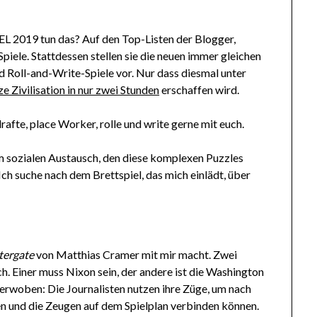
EL 2019 tun das? Auf den Top-Listen der Blogger,
piele. Stattdessen stellen sie die neuen immer gleichen
 Roll-and-Write-Spiele vor. Nur dass diesmal unter
ze Zivilisation in nur zwei Stunden
erschaffen wird.
drafte, place Worker, rolle und write gerne mit euch.
m sozialen Austausch, den diese komplexen Puzzles
ch suche nach dem Brettspiel, das mich einlädt, über
ergate
von Matthias Cramer mit mir macht. Zwei
. Einer muss Nixon sein, der andere ist die Washington
erwoben: Die Journalisten nutzen ihre Züge, um nach
en und die Zeugen auf dem Spielplan verbinden können.