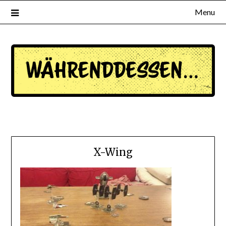
Menu
waehrenddessen.de
X-Wing