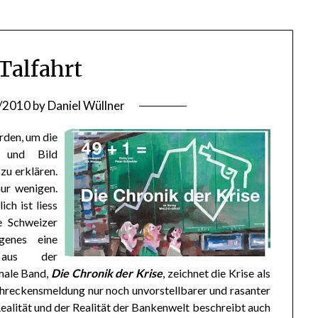
Talfahrt
/2010
by
Daniel Wüllner
rden, um die
t und Bild
zu erklären.
nur wenigen.
ch ist liess
e Schweizer
genes eine
 aus der
male Band,
Die Chronik der Krise
, zeichnet die Krise als
Schreckensmeldung nur noch unvorstellbarer und rasanter
ealität und der Realität der Bankenwelt beschreibt auch