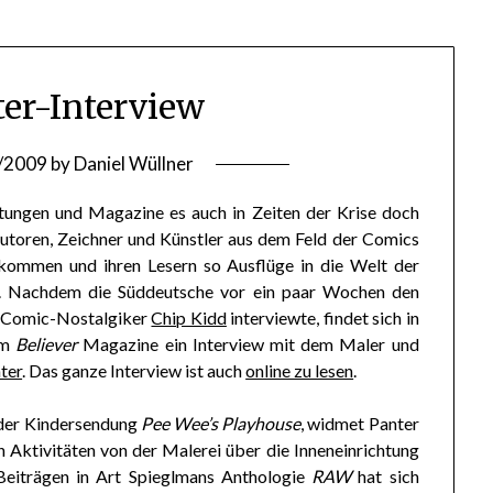
ter-Interview
/2009
by
Daniel Wüllner
itungen und Magazine es auch in Zeiten der Krise doch
utoren, Zeichner und Künstler aus dem Feld der Comics
kommen und ihren Lesern so Ausflüge in die Welt der
n. Nachdem die Süddeutsche vor ein paar Wochen den
 Comic-Nostalgiker
Chip Kidd
interviewte, findet sich in
om
Believer
Magazine ein Interview mit dem Maler und
ter
. Das ganze Interview ist auch
online zu lesen
.
 der Kindersendung
Pee Wee’s Playhouse
, widmet Panter
en Aktivitäten von der Malerei über die Inneneinrichtung
Beiträgen in Art Spieglmans Anthologie
RAW
hat sich