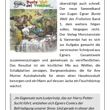
übersättigt auch schnell.
Der neue Sammelband
von Eugen Egner
Bunte
Welt des Frohsinns
Band
1, dem weitere folgen
sollen, hingegen nicht.
Der Verlag Monstenstein
& Vannerdat
hat es sich
zur Aufgabe gemacht die
verstreuten Schnipsel aus
Egners Gesamtwerk
zusammenzutragen und gemeinsam zu veröffentlichen.
Das Resultat ist ein köstlicher Mix aus Wölfen, die
Schallplatten zersägen, Bergmannbuben, die für ihre
Mutter Autobahnteile für einen alten Haselnusskult
besorgen und ein Mann auf dessen Jacke ein Feuchtbiotop
wächst:
„Im Gegensatz zum Lustprinzip, das zur
Harry Potter
-
Sucht führt, entziehen sich Egners Comics der
Befriedigung unserer Sinne. Und gerade in dieser den