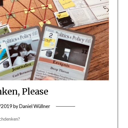
ken, Please
/2019
by
Daniel Wüllner
achdenken?