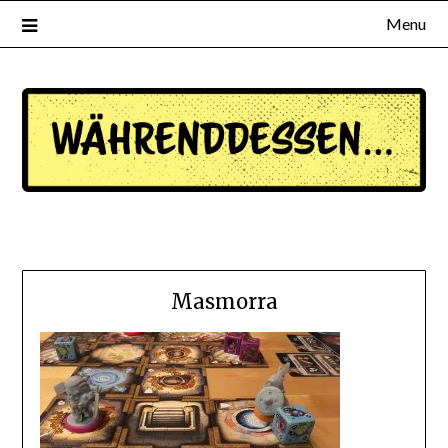
Menu
waehrenddessen.de
Masmorra