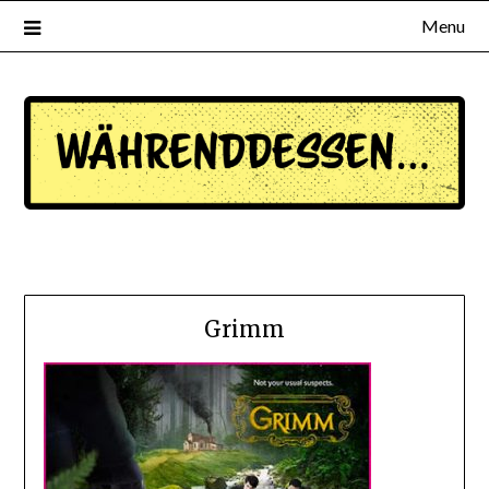
Menu
waehrenddessen.de
Grimm