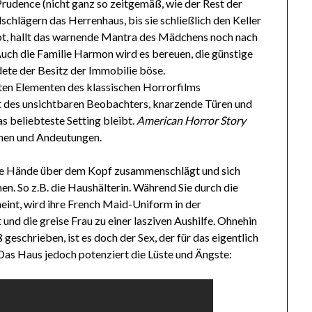
Prudence (nicht ganz so zeitgemäß, wie der Rest der
schlägern das Herrenhaus, bis sie schließlich den Keller
t, hallt das warnende Mantra des Mädchens noch nach
Auch die Familie Harmon wird es bereuen, die günstige
dete der Besitz der Immobilie böse.
nten Elementen des klassischen Horrorfilms
t des unsichtbaren Beobachters, knarzende Türen und
s beliebteste Setting bleibt.
American Horror Story
lchen und Andeutungen.
die Hände über dem Kopf zusammenschlägt und sich
n. So z.B. die Haushälterin. Während Sie durch die
heint, wird ihre French Maid-Uniform in der
nd die greise Frau zu einer lasziven Aushilfe. Ohnehin
 geschrieben, ist es doch der Sex, der für das eigentlich
Das Haus jedoch potenziert die Lüste und Ängste: