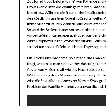
Zu „
Tonight you belong to me
“ von Patience and 
Props) verwüsten die Zwillinge mit ihren Baseball
betreten… Während die freundliche Musik abebb
den köstlich gruseligen Opening Credits weiter. 
Immobilien zu kaufen, denn für alle Vormieter en
So wird der Serienschauer vorbei an allen bekan
vorbeigeführt: Kameraperspektiven aus der Sich
wirre Prophezeiungen, wobei der dunkle Keller da
strotzt nur so von Effekten, kleinen Psychospie
Die Tricks sind manchmal so einfach, dass man 
fragt, warum ist man nicht vorher darauf gekomme
Augen von Vivien so alt wie das Haus selbst ersc
Wahrnehmung ihres Mannes zu einem sexy Outfit u
wird die Sexualität in
American Horror Story
groß
Problem der Familie Harmon verantwortlich ist. 