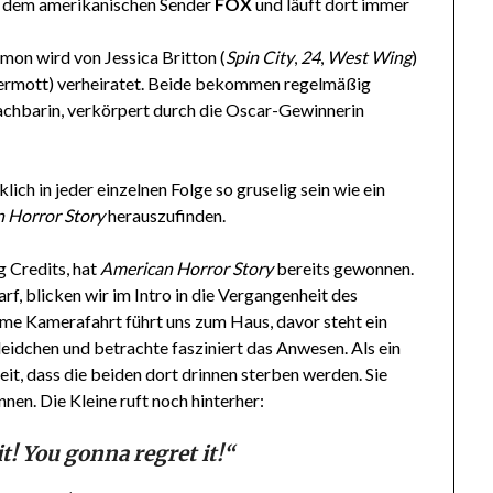
f dem amerikanischen Sender
FOX
und läuft dort immer
mon wird von Jessica Britton (
Spin City
,
24
,
West Wing
)
Dermott) verheiratet. Beide bekommen regelmäßig
achbarin, verkörpert durch die Oscar-Gewinnerin
lich in jeder einzelnen Folge so gruselig sein wie ein
 Horror Story
herauszufinden.
 Credits, hat
American Horror Story
bereits gewonnen.
f, blicken wir im Intro in die Vergangenheit des
ame Kamerafahrt führt uns zum Haus, davor steht ein
idchen und betrachte fasziniert das Anwesen. Als ein
it, dass die beiden dort drinnen sterben werden. Sie
nen. Die Kleine ruft noch hinterher:
t! You gonna regret it!“