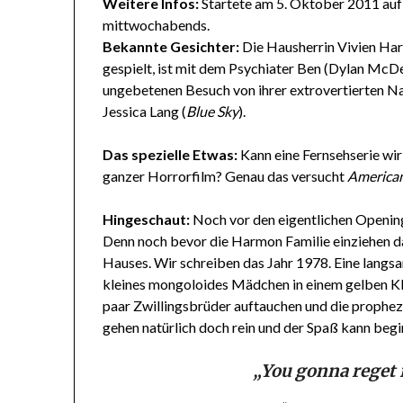
Weitere Infos:
Startete am 5. Oktober 2011 au
mittwochabends.
Bekannte Gesichter:
Die Hausherrin Vivien Har
gespielt, ist mit dem Psychiater Ben (Dylan Mc
ungebetenen Besuch von ihrer extrovertierten N
Jessica Lang (
Blue Sky
).
Das spezielle Etwas:
Kann eine Fernsehserie wirk
ganzer Horrorfilm? Genau das versucht
American
Hingeschaut:
Noch vor den eigentlichen Opening
Denn noch bevor die Harmon Familie einziehen dar
Hauses. Wir schreiben das Jahr 1978. Eine langs
kleines mongoloides Mädchen in einem gelben Kle
paar Zwillingsbrüder auftauchen und die propheze
gehen natürlich doch rein und der Spaß kann begin
„You gonna reget i