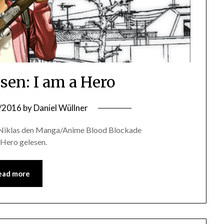
en: I am a Hero
/2016
by
Daniel Wüllner
 Niklas den Manga/Anime Blood Blockade
 Hero gelesen.
ead more