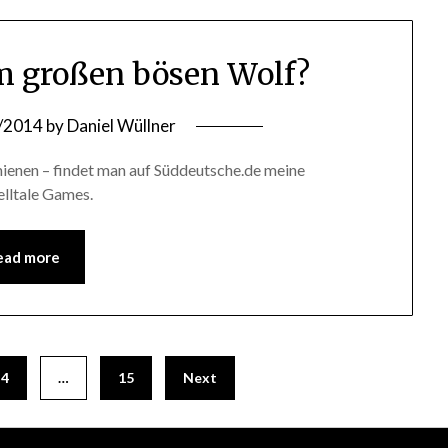
m großen bösen Wolf?
/2014
by
Daniel Wüllner
hienen – findet man auf Süddeutsche.de meine
lltale Games.
ead more
4
…
15
Next